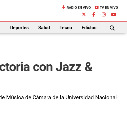
mic
live_tv
RADIO EN VIVO
TV EN VIVO
down
Deportes
Salud
Tecno
Edictos
BUSCAR
ictoria con Jazz &
o de Música de Cámara de la Universidad Nacional