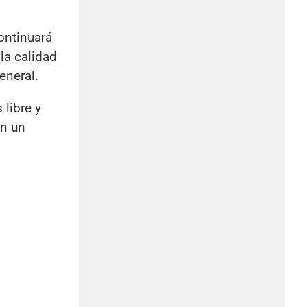
ontinuará
la calidad
eneral.
 libre y
en un