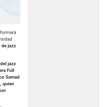
sformará
rsidad
a de jazz
del jazz
era Full
rico Samad
, quien
por