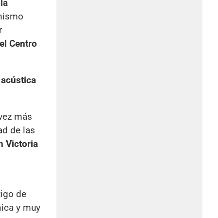
la
 mismo
r
el Centro
 acústica
 vez más
ad de las
n Victoria
tigo de
nica y muy