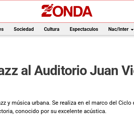
arrow_drop_
es
Sociedad
Cultura
Espectaculos
Nac/Inter
jazz al Auditorio Juan V
azz y música urbana. Se realiza en el marco del Cicl
ctoria, conocido por su excelente acústica.