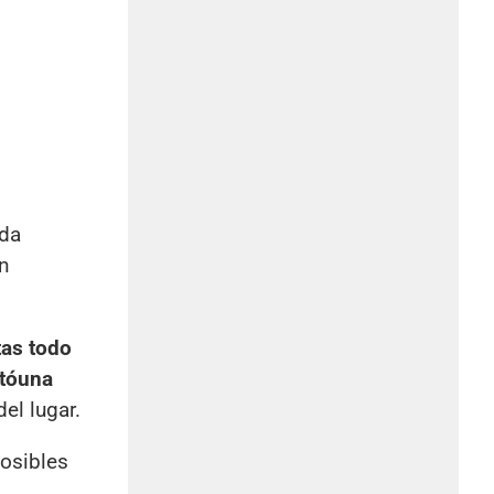
ada
on
tas todo
tó
una
el lugar.
posibles