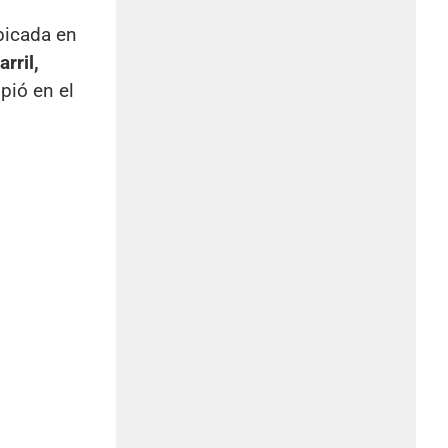
ubicada en
arril,
pió en el