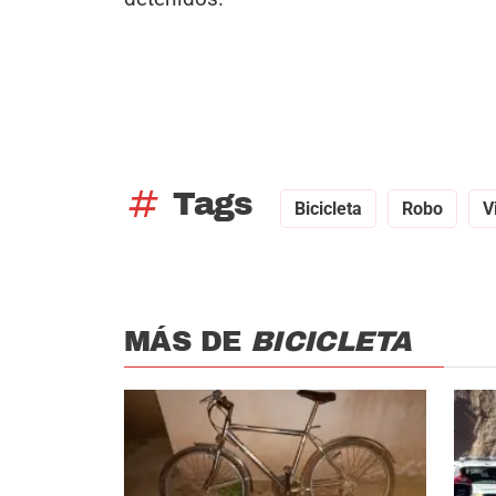
tag
Tags
Bicicleta
Robo
V
MÁS DE
BICICLETA