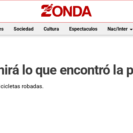
arrow_drop_
es
Sociedad
Cultura
Espectaculos
Nac/Inter
mirá lo que encontró la p
icicletas robadas.