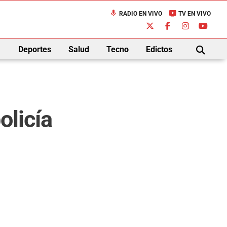
mic
live_tv
RADIO EN VIVO
TV EN VIVO
down
Deportes
Salud
Tecno
Edictos
BUSCAR
olicía