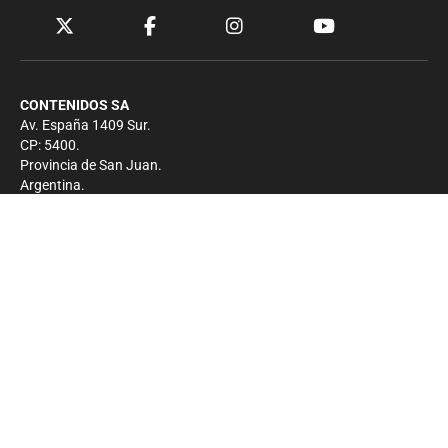
CONTENIDOS SA
Av. España 1409 Sur.
CP: 5400.
Provincia de San Juan.
Argentina.
Contacto
Prensa
+54 264-4033682
Comercial
+54 264-4998755
-
Privacidad
Copyright 2026 - El Zonda - Todos los derechos
reservados.