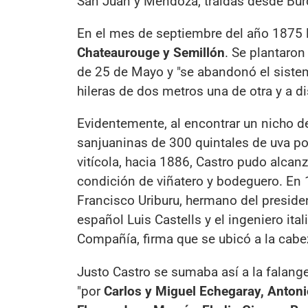
San Juan y Mendoza, traídas desde Bur
En el mes de septiembre del año 1875 l
Chateaurouge y Semillón
. Se plantaron
de 25 de Mayo y "se abandonó el sistem
hileras de dos metros una de otra y a d
Evidentemente, al encontrar un nicho d
sanjuaninas de 300 quintales de uva po
vitícola, hacia 1886, Castro pudo alcan
condición de viñatero y bodeguero. En
Francisco Uriburu, hermano del preside
español Luis Castells y el ingeniero ita
Compañía, firma que se ubicó a la cabez
Justo Castro se sumaba así a la falange
"por
Carlos y Miguel Echegaray, Antoni