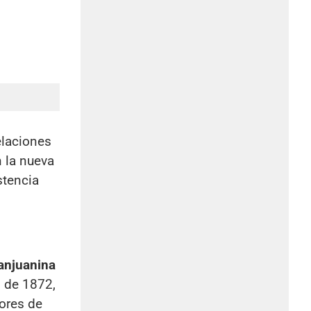
elaciones
n la nueva
stencia
sanjuanina
 de 1872,
ores de