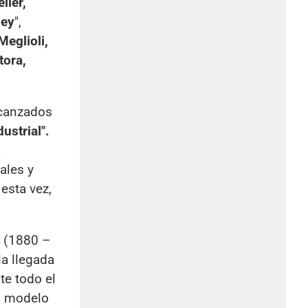
ller,
ney
",
Meglioli,
tora,
lcanzados
ustrial".
a
ales y
esta vez,
a (1880 –
la llegada
te todo el
el modelo