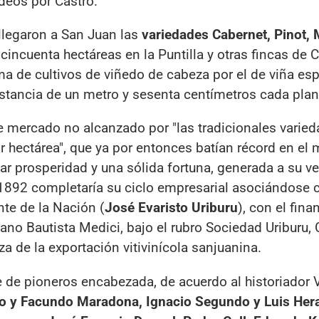
deos por Castro.
legaron a San Juan las
variedades Cabernet, Pinot, 
 cincuenta hectáreas en la Puntilla y otras fincas de 
a de cultivos de viñedo de cabeza por el de viña esp
istancia de un metro y sesenta centímetros cada plan
e mercado no alcanzado por "las tradicionales varie
r hectárea", que ya por entonces batían récord en el
zar prosperidad y una sólida fortuna, generada a su ve
 1892 completaría su ciclo empresarial asociándose 
nte de la Nación (
José Evaristo Uriburu
), con el fina
liano Bautista Medici, bajo el rubro Sociedad Uriburu, 
a de la exportación vitivinícola sanjuanina.
 de pioneros encabezada, de acuerdo al historiador V
o y Facundo Maradona, Ignacio Segundo y Luis Hera