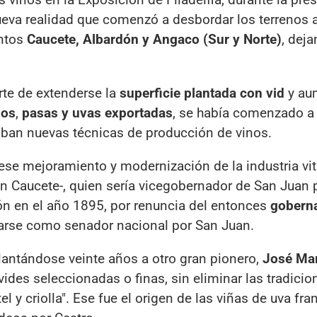
ueva realidad que comenzó a desbordar los terrenos 
entos
Caucete, Albardón y Angaco (Sur y Norte)
, deja
arte de extenderse la
superficie plantada con vid
y au
nos
,
pasas y uvas exportadas
, se había comenzado a 
aban nuevas técnicas de producción de vinos.
se mejoramiento y modernización de la industria viti
en Caucete-, quien sería vicegobernador de San Juan 
ón en el año 1895, por renuncia del entonces
gobern
rse como senador nacional por San Juan.
elantándose veinte años a otro gran pionero,
José Mar
 vides seleccionadas o finas, sin eliminar las tradicio
 y criolla". Ese fue el origen de las viñas de uva fr