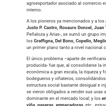
agroexportador asociado al comercio ex
interno.
A los pioneros ya mencionados y a los
Justo P. Castro, Rosauro Doncel, Juan
Peñaloza y Arias-, se sumó un grupo im
los
Graffigna, Del Bono, Copello, Meglio
un primer plano tanto a nivel nacional
El único problema –aparte de verificars
producida- fue que, al consolidarse la i
económica a gran escala, la riqueza y f
bodegueros y viñateros, consolidándos
estructura social bastante desigual e i
se vieron obligados a vender sus uvas a
dominante en el mercado local; y los
e
viña, paseras, empacadoras
, etc., est