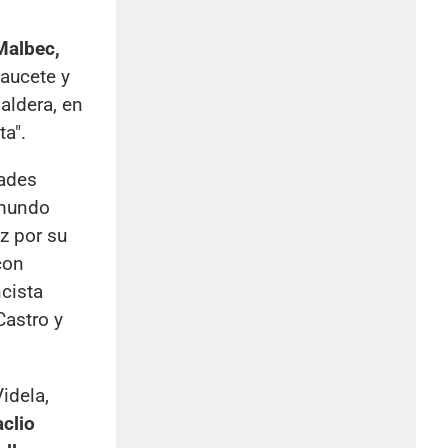
Malbec,
Caucete y
aldera, en
ta".
dades
 mundo
z por su
con
ncista
Castro y
idela,
clio