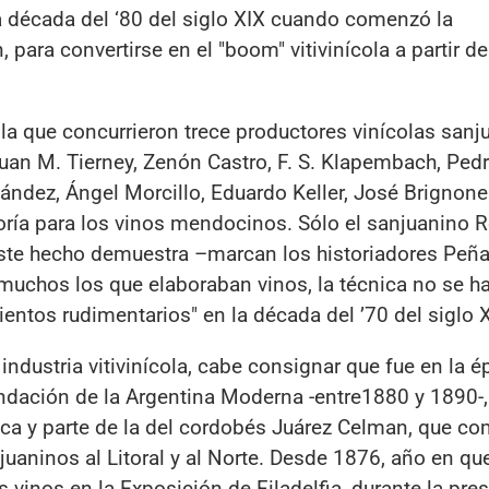
la década del ‘80 del siglo XIX cuando comenzó la
ara convertirse en el "boom" vitivinícola a partir de
la que concurrieron trece productores vinícolas sanj
n M. Tierney, Zenón Castro, F. S. Klapembach, Pedr
rnández, Ángel Morcillo, Eduardo Keller, José Brignon
oría para los vinos mendocinos. Sólo el sanjuanino 
Este hecho demuestra –marcan los historiadores Peña
n muchos los que elaboraban vinos, la técnica no se h
ntos rudimentarios" en la década del ’70 del siglo X
ndustria vitivinícola, cabe consignar que fue en la é
undación de la Argentina Moderna -entre1880 y 1890-,
oca y parte de la del cordobés Juárez Celman, que c
juaninos al Litoral y al Norte. Desde 1876, año en qu
vinos en la Exposición de Filadelfia, durante la pre