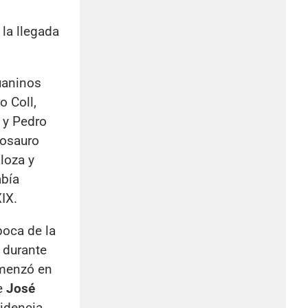
 la llegada
uaninos
o Coll,
e y Pedro
Rosauro
loza y
abía
IX.
poca de la
 durante
omenzó en
e
José
sidencia