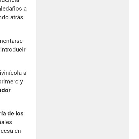
aledaños a
ndo atrás
mentarse
introducir
vinícola a
primero y
ador
ía de los
nales
ancesa en