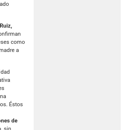
cado
Ruiz,
onfirman
ceses como
 madre a
tidad
ativa
es
una
ros. Éstos
ones de
, sin