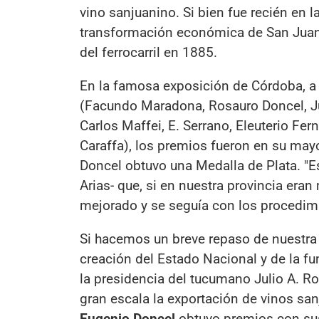
vino sanjuanino. Si bien fue recién en 
transformación económica de San Juan, p
del ferrocarril en 1885.
En la famosa exposición de Córdoba, a 
(Facundo Maradona, Rosauro Doncel, Jua
Carlos Maffei, E. Serrano, Eleuterio Fe
Caraffa), los premios fueron en su may
Doncel obtuvo una Medalla de Plata. "
Arias- que, si en nuestra provincia era
mejorado y se seguía con los procedimie
Si hacemos un breve repaso de nuestra i
creación del Estado Nacional y de la f
la presidencia del tucumano Julio A. R
gran escala la exportación de vinos san
Eugenio Doncel
obtuvo premios con sus 