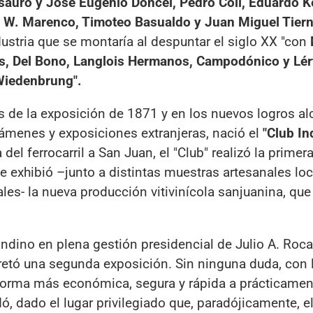
sauro y José Eugenio Doncel, Pedro Coll, Eduardo Ke
eo W. Marenco, Timoteo Basualdo y Juan Miguel Tier
ustria que se montaría al despuntar el siglo XX "con
s, Del Bono, Langlois Hermanos, Campodónico y Lér
 Wiedenbrung".
s de la exposición de 1871 y en los nuevos logros a
ámenes y exposiciones extranjeras, nació el
"Club Ind
del ferrocarril a San Juan, el "Club" realizó la primer
ue exhibió –junto a distintas muestras artesanales loc
les- la nueva producción vitivinícola sanjuanina, que 
il andino en plena gestión presidencial de Julio A. Roc
cretó una segunda exposición. Sin ninguna duda, con 
 forma más económica, segura y rápida a prácticamen
lidó, dado el lugar privilegiado que, paradójicamente, 