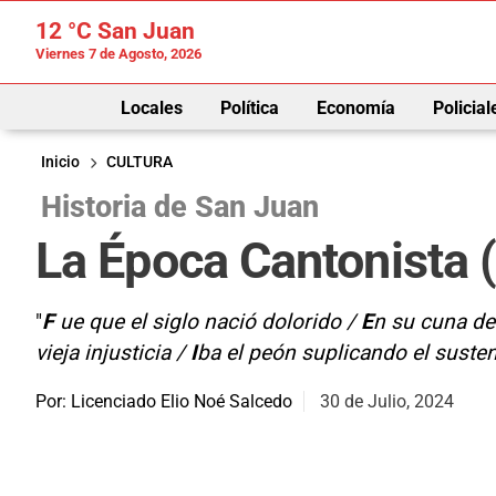
12 °C
San Juan
Viernes 7 de Agosto, 2026
Locales
Política
Economía
Policial
Inicio
CULTURA
Historia de San Juan
La Época Cantonista 
"
F
ue que el siglo nació dolorido /
E
n su cuna de
vieja injusticia /
I
ba el peón suplicando el suste
Por: Licenciado Elio Noé Salcedo
30 de Julio, 2024