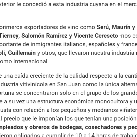
terior le concedió a esta industria cuyana en el mer
 primeros exportadores de vino como
Serú, Maurín y 
 Tierney, Salomón Ramírez y Vicente Cereseto
-nos c
portante de inmigrantes italianos, españoles y fran
li, Guillemain
y otros, que llevaron nuestra industria
 como internacional.
e una caída creciente de la calidad respecto a la can
ndustria vitivinícola en San Juan como la única altern
ortuna se concentraron solo en el grupo de los grand
e a su vez una estructura económica monocultora y 
njusta con relación a los pequeños y medianos viñate
l precio que le imponían los que tenían una posición
mpleados y obreros de bodegas, cosechadores y pe
uvieron obligados a cumplir de 10 a 14 horas de trabajo