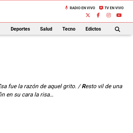
mic
live_tv
RADIO EN VIVO
TV EN VIVO
down
Deportes
Salud
Tecno
Edictos
BUSCAR
E
sa fue la razón de aquel grito. /
R
esto vil de una
in en su cara la risa…