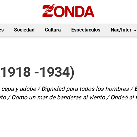
arrow_drop_
es
Sociedad
Cultura
Espectaculos
Nac/Inter
(1918 -1934)
 cepa y adobe /
D
ignidad para todos los hombres /
nto /
C
omo un mar de banderas al viento /
O
ndeó al f