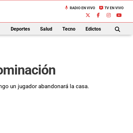
mic
live_tv
RADIO EN VIVO
TV EN VIVO
down
Deportes
Salud
Tecno
Edictos
BUSCAR
nominación
ingo un jugador abandonará la casa.