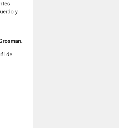
antes
cuerdo y
s Grosman.
uál de