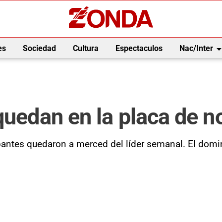
arrow_drop_
es
Sociedad
Cultura
Espectaculos
Nac/Inter
 quedan en la placa de 
pantes quedaron a merced del líder semanal. El dom