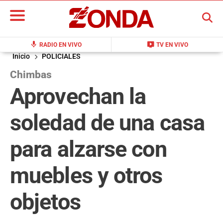
BUSCAR
mic
live_tv
RADIO EN VIVO
TV EN VIVO
Inicio
POLICIALES
Chimbas
Aprovechan la
soledad de una casa
para alzarse con
muebles y otros
objetos