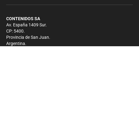
CONTENIDOS SA
Av. España 1409 Sur.
CP: 5400.
Provincia de San Juan.
Argentina.
Contacto
Prensa
+54 264-4033682
Comercial
+54 264-4998755
-
Privacidad
Copyright 2026 - El Zonda - Todos los derechos
reservados.