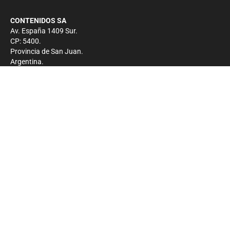
CONTENIDOS SA
Av. España 1409 Sur.
CP: 5400.
Provincia de San Juan.
Argentina.
Contacto
Prensa
+54 264-4033682
Comercial
+54 264-4998755
-
Privacidad
Copyright 2026 - El Zonda - Todos los derechos
reservados.