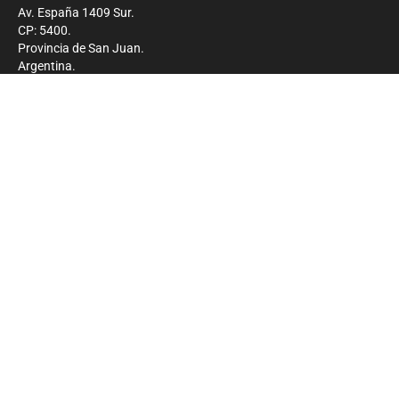
Av. España 1409 Sur.
CP: 5400.
Provincia de San Juan.
Argentina.
Contacto
Prensa
+54 264-4033682
Comercial
+54 264-4998755
-
Privacidad
Copyright 2026 - El Zonda - Todos los derechos
reservados.