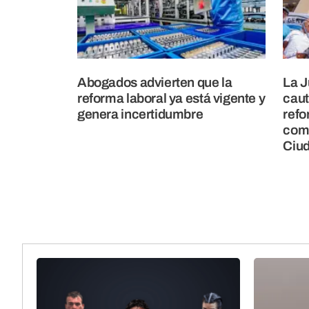
Abogados advierten que la
La J
reforma laboral ya está vigente y
caut
genera incertidumbre
refo
comp
Ciu