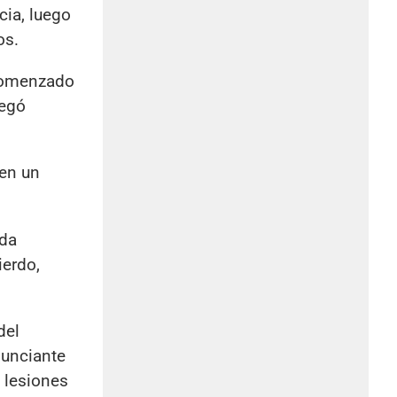
icia, luego
os.
 comenzado
negó
 en un
ada
ierdo,
del
nunciante
 lesiones