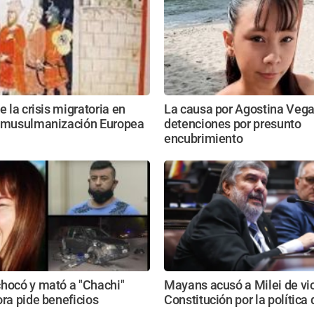
e la crisis migratoria en
La causa por Agostina Veg
a musulmanización Europea
detenciones por presunto
encubrimiento
chocó y mató a "Chachi"
Mayans acusó a Milei de vio
ora pide beneficios
Constitución por la política