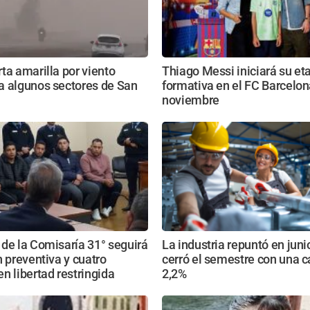
ta amarilla por viento
Thiago Messi iniciará su et
a algunos sectores de San
formativa en el FC Barcelon
noviembre
de la Comisaría 31° seguirá
La industria repuntó en juni
n preventiva y cuatro
cerró el semestre con una c
n libertad restringida
2,2%