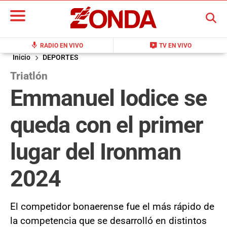
BUSCAR
mic
live_tv
RADIO EN VIVO
TV EN VIVO
Inicio
DEPORTES
Triatlón
Emmanuel Iodice se
queda con el primer
lugar del Ironman
2024
El competidor bonaerense fue el más rápido de
la competencia que se desarrolló en distintos