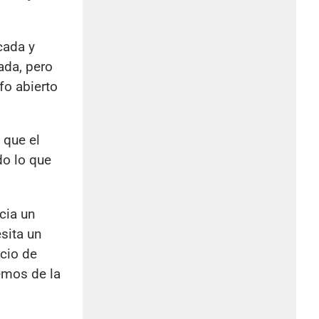
cada y
ada, pero
fo abierto
 que el
do lo que
cia un
sita un
icio de
emos de la