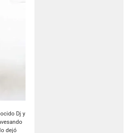
nocido Dj y
ravesando
lo dejó