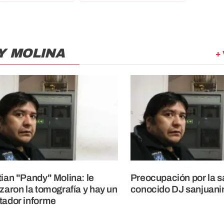
Y MOLINA
+ 
tian "Pandy" Molina: le
Preocupación por la s
izaron la tomografía y hay un
conocido DJ sanjuani
tador informe