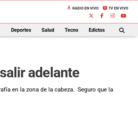
mic
live_tv
RADIO EN VIVO
TV EN VIVO
down
Deportes
Salud
Tecno
Edictos
BUSCAR
salir adelante
rafía en la zona de la cabeza. Seguro que la