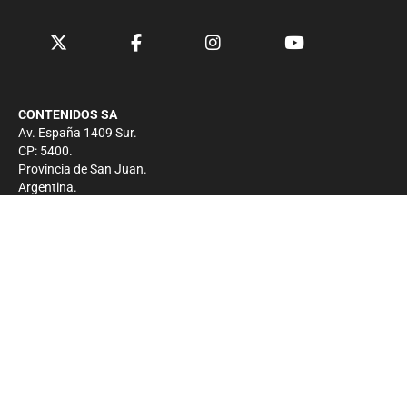
CONTENIDOS SA
Av. España 1409 Sur.
CP: 5400.
Provincia de San Juan.
Argentina.
Contacto
Prensa
+54 264-4033682
Comercial
+54 264-4998755
-
Privacidad
Copyright 2026 - El Zonda - Todos los derechos