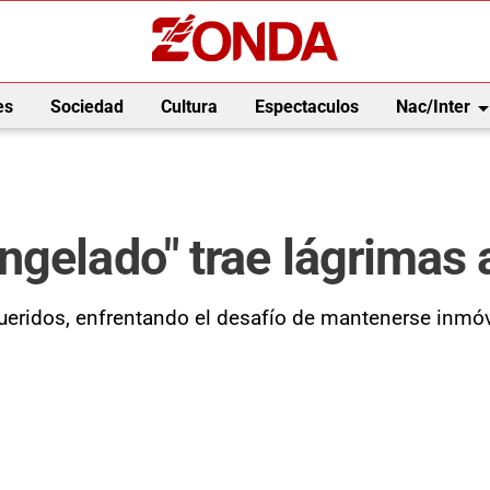
arrow_drop_
es
Sociedad
Cultura
Espectaculos
Nac/Inter
gelado" trae lágrimas a
 queridos, enfrentando el desafío de mantenerse inmóv