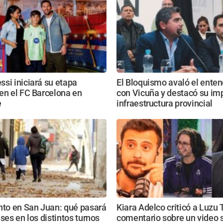
si iniciará su etapa
El Bloquismo avaló el ente
en el FC Barcelona en
con Vicuña y destacó su imp
e
infraestructura provincial
nto en San Juan: qué pasará
Kiara Adelco criticó a Luzu 
ases en los distintos turnos
comentario sobre un video 