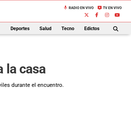
mic
live_tv
RADIO EN VIVO
TV EN VIVO
down
Deportes
Salud
Tecno
Edictos
BUSCAR
 la casa
iles durante el encuentro.