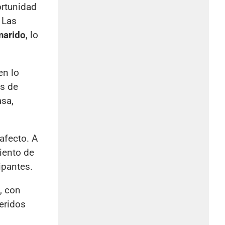
ortunidad
 Las
marido
, lo
en lo
ás de
asa,
afecto. A
iento de
ipantes.
, con
eridos