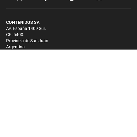
CONTENIDOS SA
Av. España 1409 Sur.
CP: 5400.
Provincia de San Juan.
Argentina.
Contacto
Prensa
+54 264-4033682
Comercial
+54 264-4998755
-
Privacidad
Copyright 2026 - El Zonda - Todos los derechos
reservados.