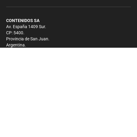
CONTENIDOS SA
Av. España 1409 Sur.
CP: 5400.
Provincia de San Juan.
Argentina.
Contacto
Prensa
+54 264-4033682
Comercial
+54 264-4998755
-
Privacidad
Copyright 2026 - El Zonda - Todos los derechos
reservados.