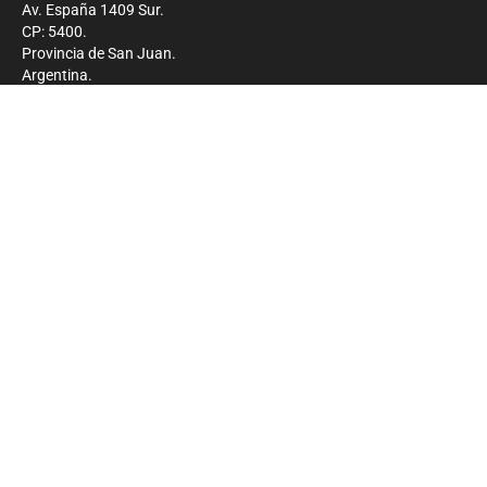
Av. España 1409 Sur.
CP: 5400.
Provincia de San Juan.
Argentina.
Contacto
Prensa
+54 264-4033682
Comercial
+54 264-4998755
-
Privacidad
Copyright 2026 - El Zonda - Todos los derechos
reservados.