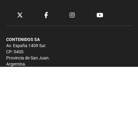
CONTENIDOS SA
Av. España 1409 Sur.
CP: 5400.
Provincia de San Juan.
Argentina.
Contacto
Prensa
+54 264-4033682
Comercial
+54 264-4998755
-
Privacidad
Copyright 2026 - El Zonda - Todos los derechos