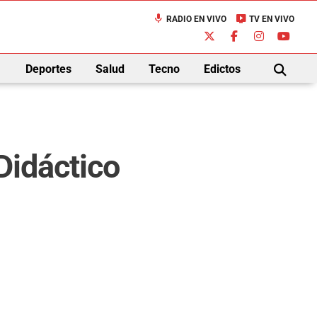
mic
live_tv
RADIO EN VIVO
TV EN VIVO
down
Deportes
Salud
Tecno
Edictos
BUSCAR
Didáctico