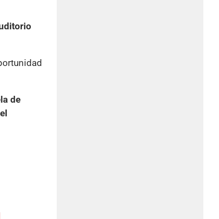
uditorio
portunidad
la de
el