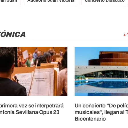
San Juan
Auditorio Juan Victoria
Concierto Didáctico
FÓNICA
+ 
primera vez se interpetrará
Un concierto "De pelíc
infonía Sevillana Opus 23
musicales", llegan al 
Bicentenario