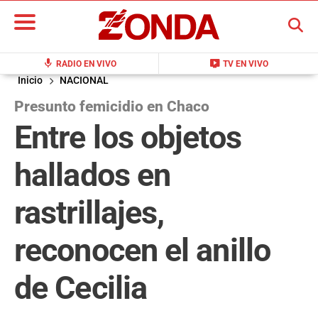
BUSCAR
mic
live_tv
RADIO EN VIVO
TV EN VIVO
Inicio
NACIONAL
Presunto femicidio en Chaco
Entre los objetos
hallados en
rastrillajes,
reconocen el anillo
de Cecilia