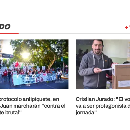
DO
+ 
protocolo antipiquete, en
Cristian Jurado: "El v
Juan marcharán "contra el
va a ser protagonista d
te brutal"
jornada"