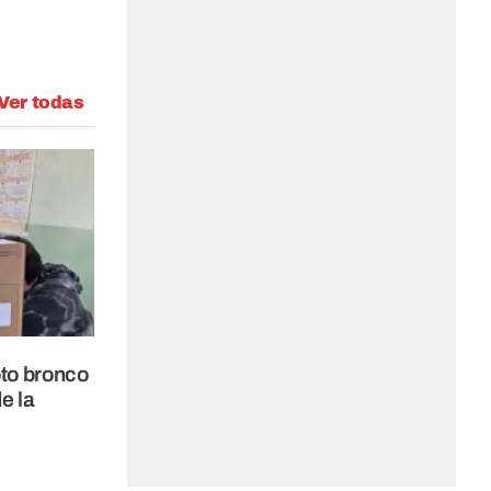
Ver todas
oto bronco
e la