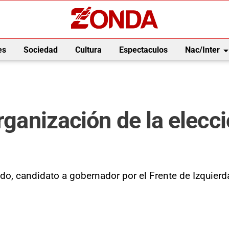
arrow_drop_
es
Sociedad
Cultura
Espectaculos
Nac/Inter
rganización de la elecc
ado, candidato a gobernador por el Frente de Izquier