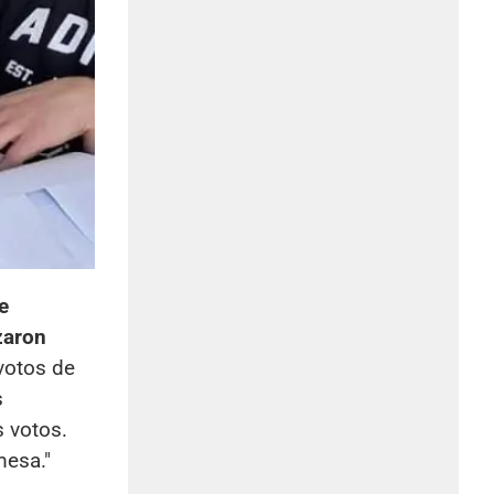
e
aron
votos de
s
 votos.
mesa."