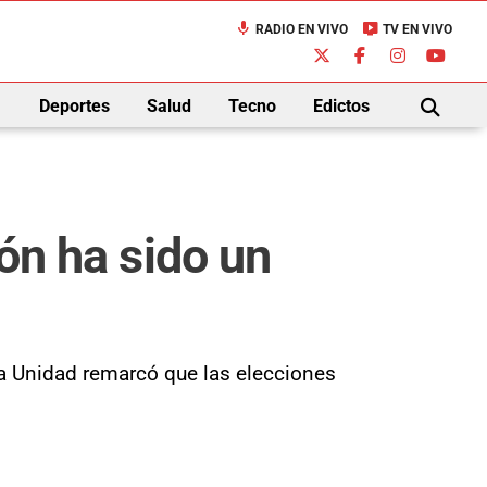
mic
live_tv
RADIO EN VIVO
TV EN VIVO
down
Deportes
Salud
Tecno
Edictos
BUSCAR
ión ha sido un
da Unidad remarcó que las elecciones