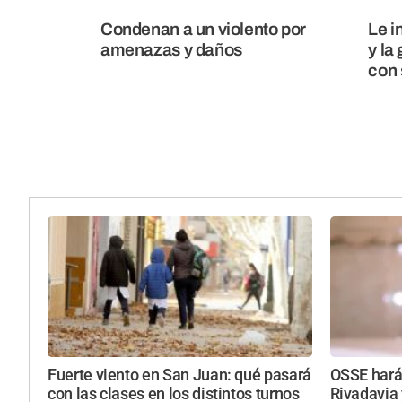
Condenan a un violento por
Le i
amenazas y daños
y la
con 
Fuerte viento en San Juan: qué pasará
OSSE hará
con las clases en los distintos turnos
Rivadavia 