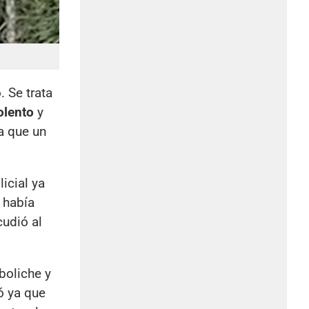
. Se trata
olento
y
a que un
icial ya
 había
cudió al
boliche y
ó ya que