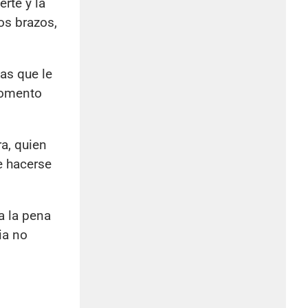
rte y la
os brazos,
sas que le
 momento
ra, quien
e hacerse
a la pena
ia no