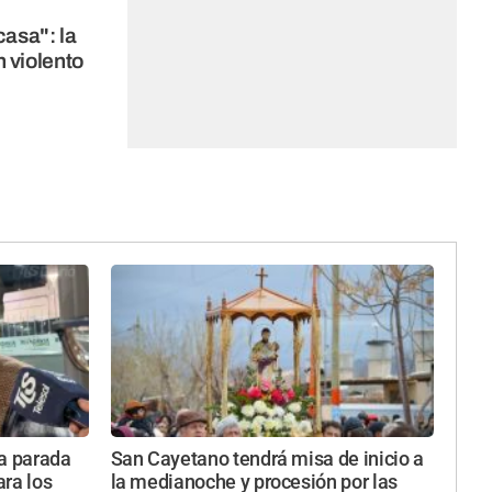
casa": la
 violento
va parada
San Cayetano tendrá misa de inicio a
ara los
la medianoche y procesión por las