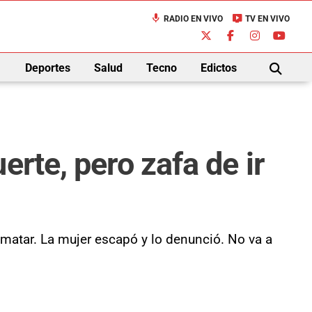
mic
live_tv
RADIO EN VIVO
TV EN VIVO
down
Deportes
Salud
Tecno
Edictos
BUSCAR
rte, pero zafa de ir
 matar. La mujer escapó y lo denunció. No va a