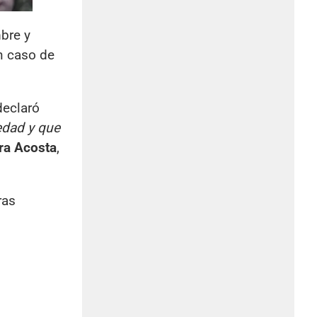
bre y
 caso de
declaró
edad y que
ra Acosta
,
ras