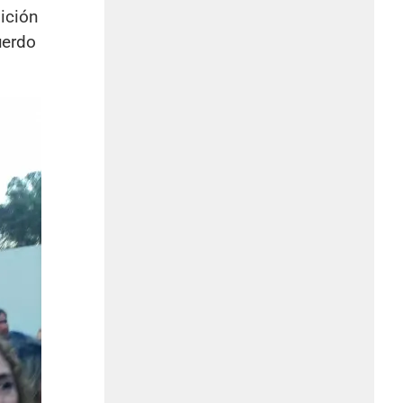
ición
uerdo