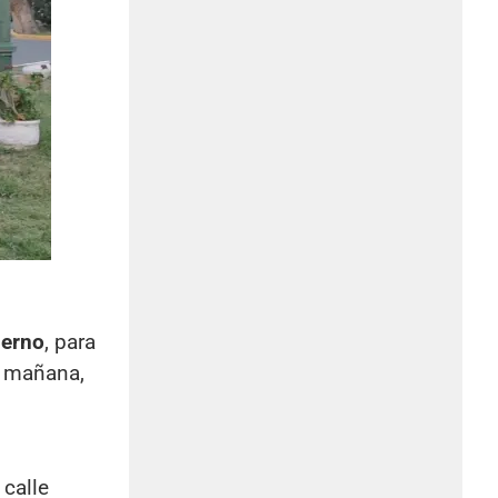
ierno
, para
a mañana,
 calle