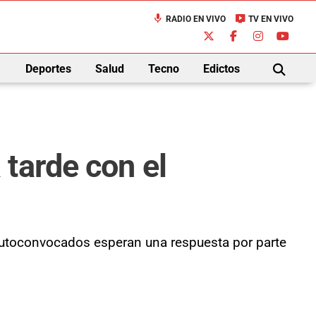
mic
live_tv
RADIO EN VIVO
TV EN VIVO
down
Deportes
Salud
Tecno
Edictos
BUSCAR
tarde con el
autoconvocados esperan una respuesta por parte