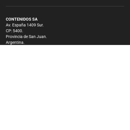
CONTENIDOS SA
Av. España 1409 Sur.
CP: 5400.
Provincia de San Juan.
Argentina.
Contacto
Prensa
+54 264-4033682
Comercial
+54 264-4998755
-
Privacidad
Copyright 2026 - El Zonda - Todos los derechos
reservados.