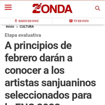
BUSCAR
mic
live_tv
RADIO EN VIVO
TV EN VIVO
Inicio
CULTURA
Etapa evaluativa
A principios de
febrero darán a
conocer a los
artistas sanjuaninos
seleccionados para