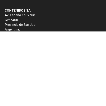
CONTENIDOS SA
Av. España 1409 Sur.
CP: 5400.
Provincia de San Juan.
Argentina.
Contacto
Prensa
+54 264-4033682
Comercial
+54 264-4998755
-
Privacidad
Copyright 2026 - El Zonda - Todos los derechos
reservados.