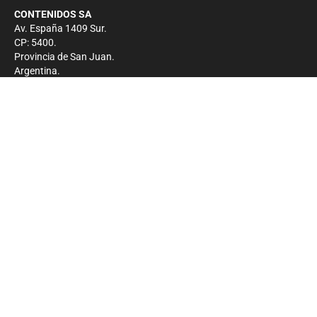
CONTENIDOS SA
Av. España 1409 Sur.
CP: 5400.
Provincia de San Juan.
Argentina.
Contacto
Prensa
+54 264-4033682
Comercial
+54 264-4998755
-
Privacidad
Copyright 2026 - El Zonda - Todos los derechos
reservados.