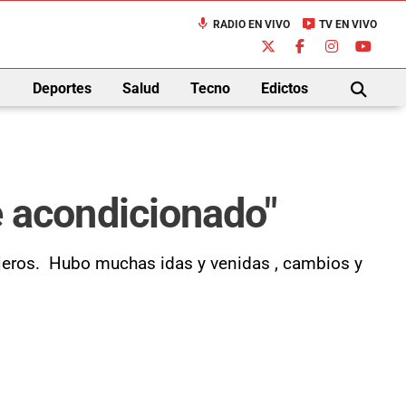
mic
live_tv
RADIO EN VIVO
TV EN VIVO
down
Deportes
Salud
Tecno
Edictos
BUSCAR
re acondicionado"
sajeros. Hubo muchas idas y venidas , cambios y