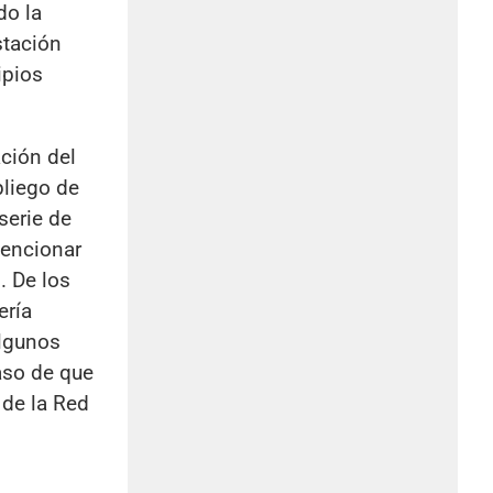
do la
stación
ipios
ación del
pliego de
serie de
mencionar
. De los
ería
algunos
aso de que
 de la Red