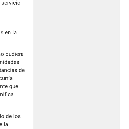
 servicio
s
s en la
no pudiera
unidades
stancias de
curría
nte que
nifica
o de los
e la