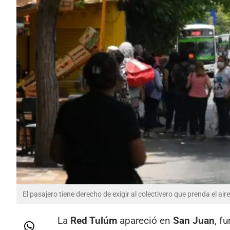
El pasajero tiene derecho de exigir al colectivero que prenda el ai
La
Red Tulúm
apareció en
San Juan
, f