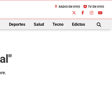
mic
live_tv
RADIO EN VIVO
TV EN VIVO
down
Deportes
Salud
Tecno
Edictos
BUSCAR
al"
re.