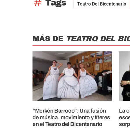
tag
Tags
Teatro Del Bicentenario
MÁS DE
TEATRO DEL BI
"Merkén Barroco": Una fusión
La o
de música, movimiento y títeres
esce
en el Teatro del Bicentenario
sorp