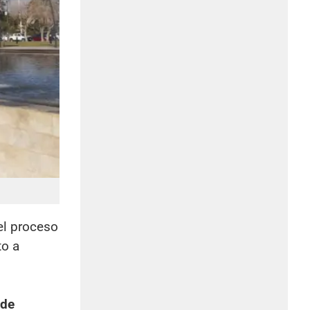
el proceso
to a
 de