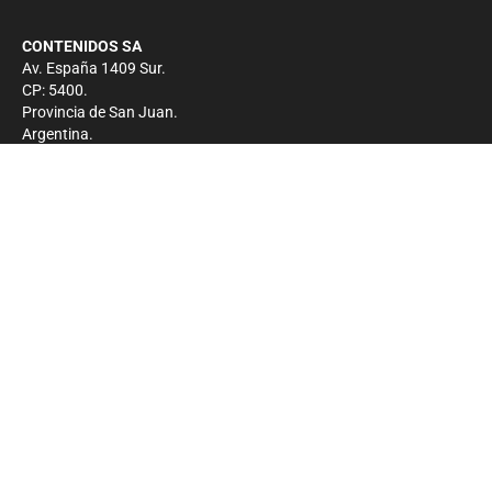
CONTENIDOS SA
Av. España 1409 Sur.
CP: 5400.
Provincia de San Juan.
Argentina.
Contacto
Prensa
+54 264-4033682
Comercial
+54 264-4998755
-
Privacidad
Copyright 2026 - El Zonda - Todos los derechos
reservados.