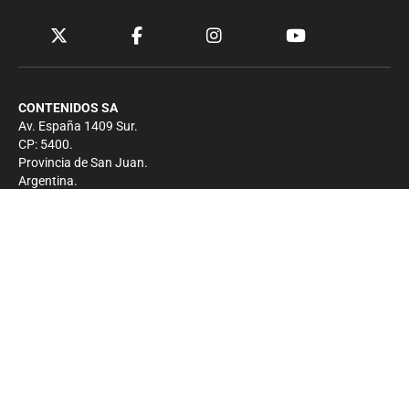
CONTENIDOS SA
Av. España 1409 Sur.
CP: 5400.
Provincia de San Juan.
Argentina.
Contacto
Prensa
+54 264-4033682
Comercial
+54 264-4998755
-
Privacidad
Copyright 2026 - El Zonda - Todos los derechos