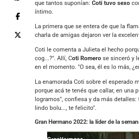
que tantos suponían:
Coti
tuvo sexo
co
íntimo.
La primera que se entera de que la fla
charla de amigas dejaron ver la excelen
Coti le comenta a Julieta el hecho por
cog...?". Allí, C
oti Romero
se sinceró y l
en el momento. "O sea, él es lo más, ¿en
La enamorada Coti sobre el esperado 
porque acá te tenés que callar, en una p
logramos", confiesa y da más detalles: f
lindo bolu..., te felicito".
Gran Hermano 2022: la líder de la seman