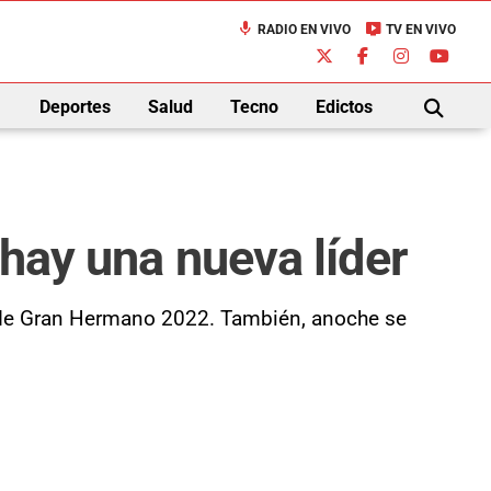
mic
live_tv
RADIO EN VIVO
TV EN VIVO
down
Deportes
Salud
Tecno
Edictos
BUSCAR
 hay una nueva líder
as de Gran Hermano 2022. También, anoche se