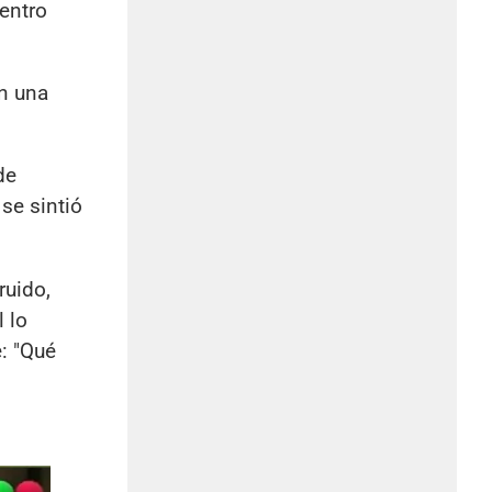
uentro
n una
de
se sintió
ruido,
 lo
e: "Qué