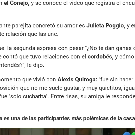
n
el Conejo,
y se conoce el video que registra el enc
mante parejita concretó su amor es
Julieta Poggio,
y e
te relación que las une.
que la segunda expresa con pesar "¿No te dan ganas 
e contó que tuvo relaciones con el
cordobés,
y cómo 
tendés?", le dijo.
momento que vivió con
Alexis Quiroga:
"fue sin hacer 
osición que no me suele gustar, y muy quietitos, igual
ue "solo cucharita". Entre risas, su amiga le respond
a es una de las participantes más polémicas de la casa