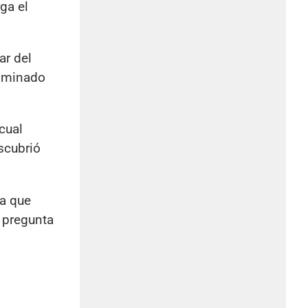
ga el
ar del
nominado
 cual
scubrió
ya que
 pregunta