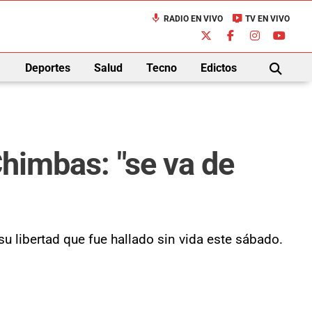
mic
live_tv
RADIO EN VIVO
TV EN VIVO
down
Deportes
Salud
Tecno
Edictos
BUSCAR
Chimbas: "se va de
su libertad que fue hallado sin vida este sábado.