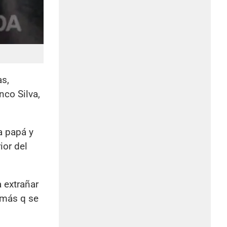
as,
nco Silva,
a papá y
ior del
 extrañar
 más q se