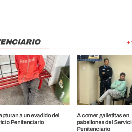
TENCIARIO
+ 
pturan a un evadido del
A comer galletitas en
icio Penitenciario
pabellones del Servic
Penitenciario