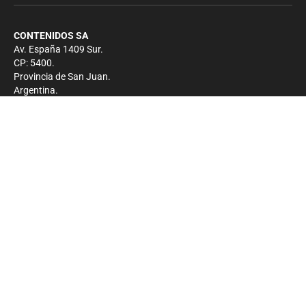
CONTENIDOS SA
Av. España 1409 Sur.
CP: 5400.
Provincia de San Juan.
Argentina.
Contacto
Prensa
+54 264-4033682
Comercial
+54 264-4998755
-
Privacidad
Copyright 2026 - El Zonda - Todos los derechos
reservados.