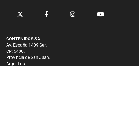
CONTENIDOS SA
Av. España 1409 Sur.
CP: 5400.
Provincia de San Juan.
Argentina.
Contacto
Prensa
+54 264-4033682
Comercial
+54 264-4998755
-
Privacidad
Copyright 2026 - El Zonda - Todos los derechos