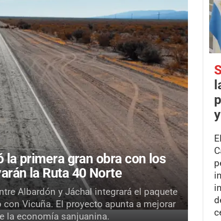
S
l
p
y
E
C
 la primera gran obra con los
p
arán la Ruta 40 Norte
i
i
tre Albardón y Jáchal integrará el paquete
d
o con Vicuña. El proyecto apunta a mejorar
c
 de la economía sanjuanina.