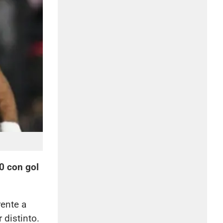
0 con gol
rente a
 distinto.