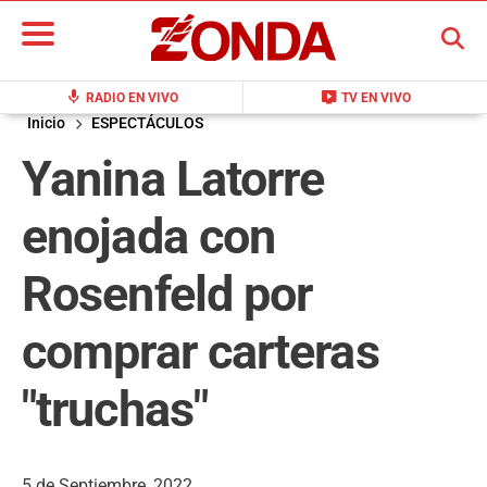
BUSCAR
mic
live_tv
RADIO EN VIVO
TV EN VIVO
Inicio
ESPECTÁCULOS
Yanina Latorre
enojada con
Rosenfeld por
comprar carteras
"truchas"
5 de Septiembre, 2022