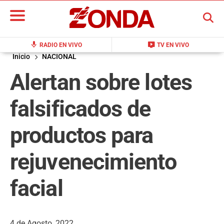
BUSCAR
mic
live_tv
RADIO EN VIVO
TV EN VIVO
Inicio
NACIONAL
Alertan sobre lotes
falsificados de
productos para
rejuvenecimiento
facial
4 de Agosto, 2022