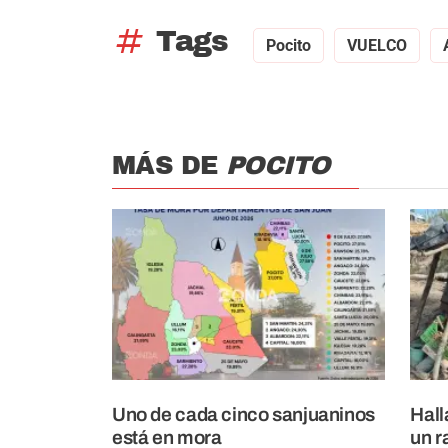
tag
Tags
Pocito
VUELCO
MÁS DE
POCITO
Uno de cada cinco sanjuaninos
Hall
está en mora
un r