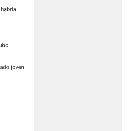
 habría
hubo
nado joven