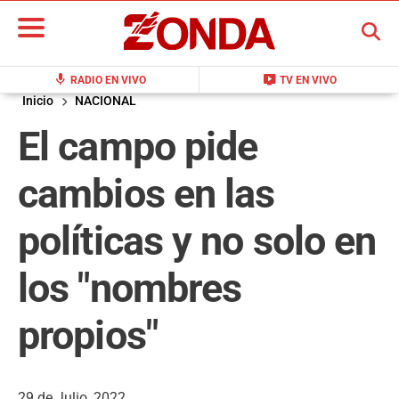
BUSCAR
mic
live_tv
RADIO EN VIVO
TV EN VIVO
Inicio
NACIONAL
El campo pide
cambios en las
políticas y no solo en
los "nombres
propios"
29 de Julio, 2022