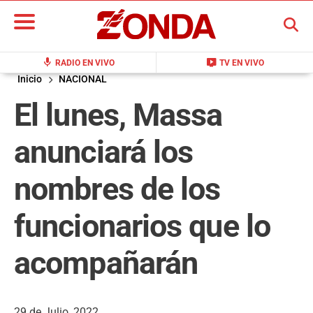
BUSCAR
mic
live_tv
RADIO EN VIVO
TV EN VIVO
Inicio
NACIONAL
El lunes, Massa
anunciará los
nombres de los
funcionarios que lo
acompañarán
29 de Julio, 2022