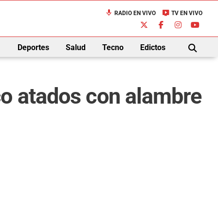
mic
live_tv
RADIO EN VIVO
TV EN VIVO
down
Deportes
Salud
Tecno
Edictos
BUSCAR
co atados con alambre