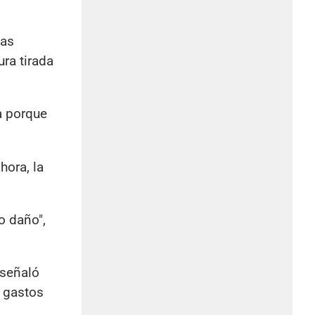
tas
ra tirada
a porque
hora, la
o daño",
 señaló
s gastos