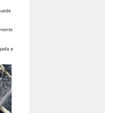
puede
emente
gada a