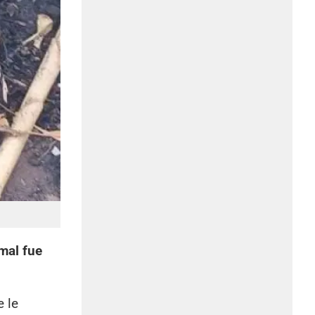
mal fue
e le