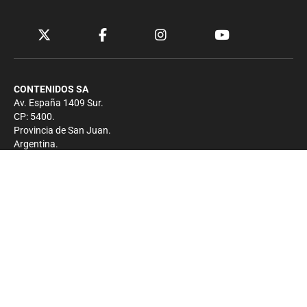
CONTENIDOS SA
Av. España 1409 Sur.
CP: 5400.
Provincia de San Juan.
Argentina.
Contacto
Prensa
+54 264-4033682
Comercial
+54 264-4998755
-
Privacidad
Copyright 2026 - El Zonda - Todos los derechos