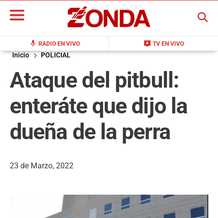
BUSCAR
mic
live_tv
RADIO EN VIVO
TV EN VIVO
Inicio
POLICIAL
Ataque del pitbull:
enteráte que dijo la
dueña de la perra
23 de Marzo, 2022