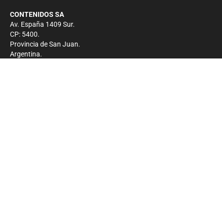
CONTENIDOS SA
Av. España 1409 Sur.
CP: 5400.
Provincia de San Juan.
Argentina.
Contacto
Prensa
+54 264-4033682
Comercial
+54 264-4998755
-
Privacidad
Copyright 2026 - El Zonda - Todos los derechos
reservados.