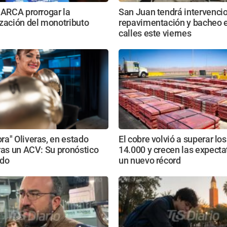
 ARCA prorrogar la
San Juan tendrá intervenci
zación del monotributo
repavimentación y bacheo e
calles este viernes
a" Oliveras, en estado
El cobre volvió a superar lo
ras un ACV: Su pronóstico
14.000 y crecen las expecta
ado
un nuevo récord