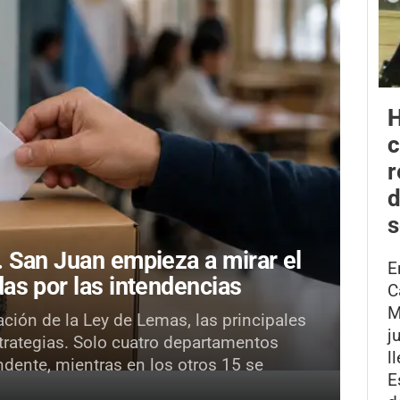
H
r
d
s
.
San Juan empieza a mirar el
E
as por las intendencias
C
M
ación de la Ley de Lemas, las principales
j
strategias. Solo cuatro departamentos
l
ndente, mientras en los otros 15 se
E