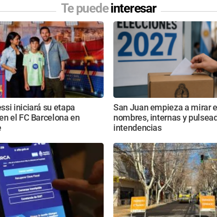
Te puede
interesar
si iniciará su etapa
San Juan empieza a mirar e
en el FC Barcelona en
nombres, internas y pulsead
e
intendencias