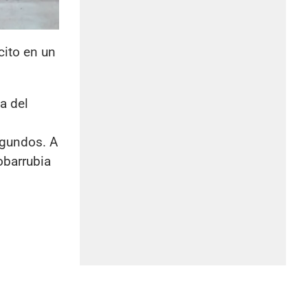
cito en un
a del
egundos. A
obarrubia