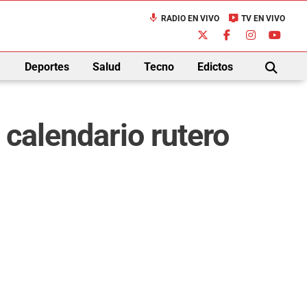
mic
live_tv
RADIO EN VIVO
TV EN VIVO
down
Deportes
Salud
Tecno
Edictos
BUSCAR
 calendario rutero