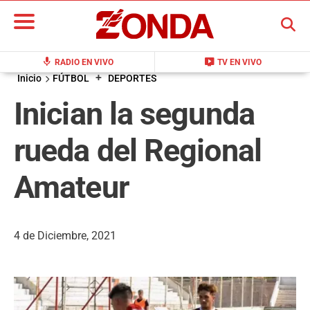
BUSCAR
mic
live_tv
RADIO EN VIVO
TV EN VIVO
+
Inicio
FÚTBOL
DEPORTES
Inician la segunda
rueda del Regional
Amateur
4 de Diciembre, 2021