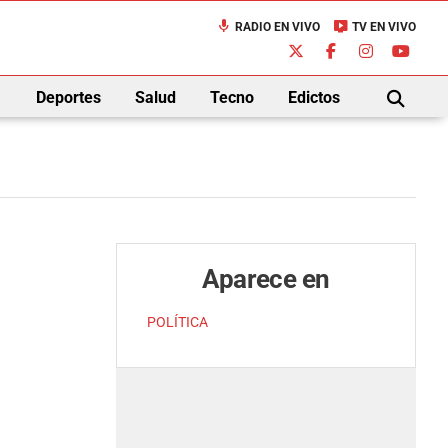
mic
live_tv
RADIO EN VIVO
TV EN VIVO
down
Deportes
Salud
Tecno
Edictos
BUSCAR
Aparece en
POLÍTICA