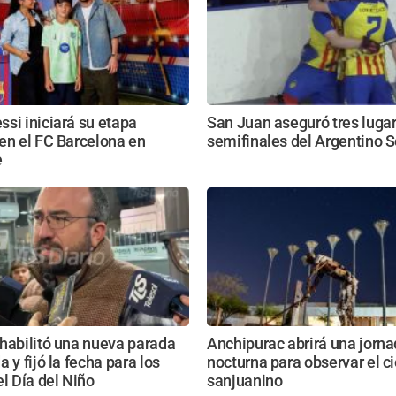
si iniciará su etapa
San Juan aseguró tres lugar
en el FC Barcelona en
semifinales del Argentino S
e
habilitó una nueva parada
Anchipurac abrirá una jorn
 y fijó la fecha para los
nocturna para observar el ci
el Día del Niño
sanjuanino