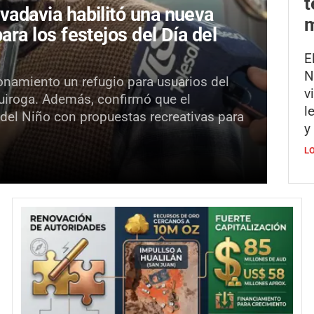
t
ivadavia habilitó una nueva
m
para los festejos del Día del
E
N
onamiento un refugio para usuarios del
v
Quiroga. Además, confirmó que el
l
 del Niño con propuestas recreativas para
y
L