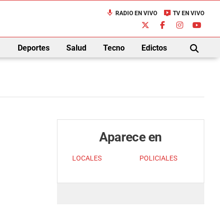
mic
live_tv
RADIO EN VIVO
TV EN VIVO
down
Deportes
Salud
Tecno
Edictos
BUSCAR
Aparece en
LOCALES
POLICIALES