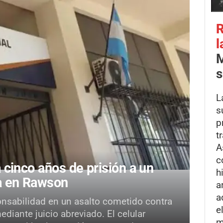
R
l
M
s
L
s
p
t
A
c
cinco años de prisión a un
h
ca en Rawson
a
a
onsabilidad en un asalto cometido contra
e
iante juicio abreviado. El celular
m