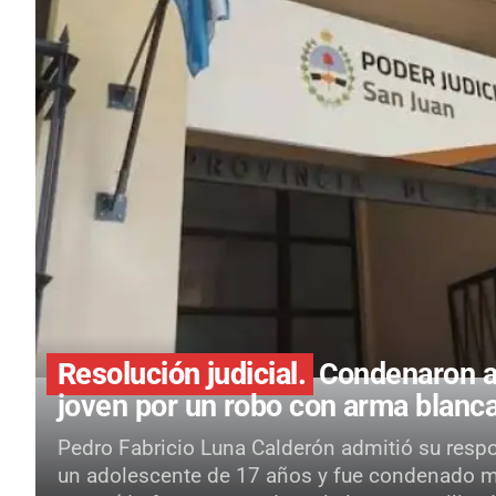
Resolución judicial.
Condenaron a 
joven por un robo con arma blan
Pedro Fabricio Luna Calderón admitió su resp
un adolescente de 17 años y fue condenado med