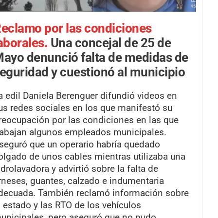
eclamo por las condiciones
aborales.
Una concejal de 25 de
ayo denunció falta de medidas de
eguridad y cuestionó al municipio
a edil Daniela Berenguer difundió videos en
us redes sociales en los que manifestó su
reocupación por las condiciones en las que
rabajan algunos empleados municipales.
seguró que un operario habría quedado
olgado de unos cables mientras utilizaba una
idrolavadora y advirtió sobre la falta de
rneses, guantes, calzado e indumentaria
decuada. También reclamó información sobre
l estado y las RTO de los vehículos
unicipales, pero aseguró que no pudo