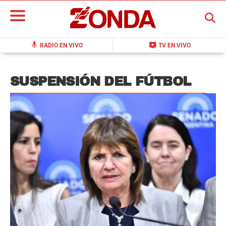
BUSCAR
mic
live_tv
RADIO EN VIVO
TV EN VIVO
SUSPENSIÓN DEL FÚTBOL