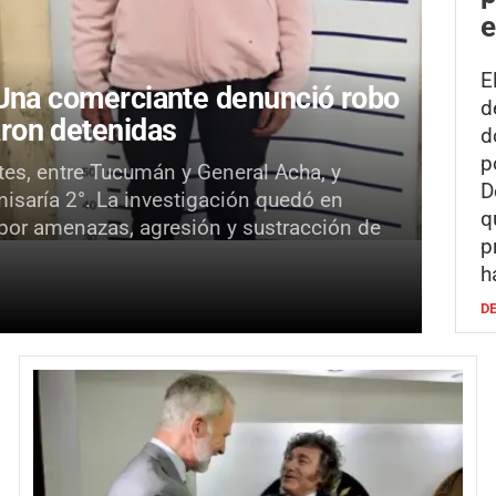
e
E
Una comerciante denunció robo
d
ron detenidas
d
p
ntes, entre Tucumán y General Acha, y
D
isaría 2°. La investigación quedó en
q
 por amenazas, agresión y sustracción de
p
h
D