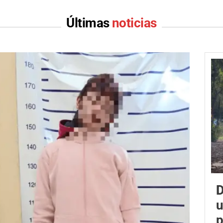
Últimas
noticias
D
u
p