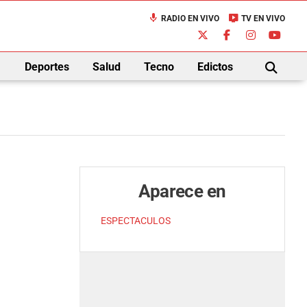
mic
live_tv
RADIO EN VIVO
TV EN VIVO
down
Deportes
Salud
Tecno
Edictos
BUSCAR
Aparece en
ESPECTACULOS