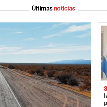
Últimas
noticias
S
l
p