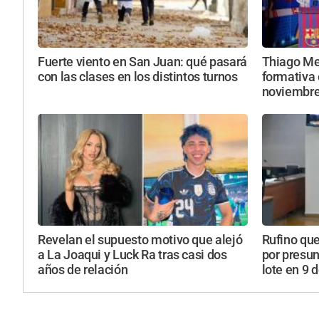
Fuerte viento en San Juan: qué pasará
Thiago Mes
con las clases en los distintos turnos
formativa 
noviembr
Revelan el supuesto motivo que alejó
Rufino qu
a La Joaqui y Luck Ra tras casi dos
por presun
años de relación
lote en 9 d