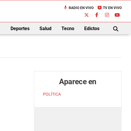
mic
live_tv
RADIO EN VIVO
TV EN VIVO
down
Deportes
Salud
Tecno
Edictos
BUSCAR
Aparece en
POLÍTICA