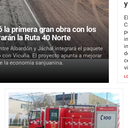
y
E
C
 la primera gran obra con los
p
arán la Ruta 40 Norte
i
i
tre Albardón y Jáchal integrará el paquete
d
o con Vicuña. El proyecto apunta a mejorar
c
 de la economía sanjuanina.
v
L