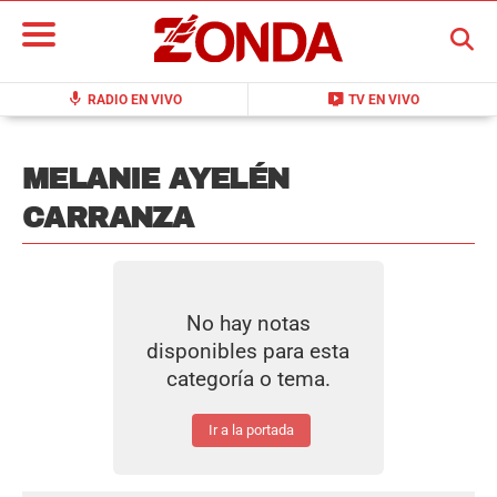
BUSCAR
mic
live_tv
RADIO EN VIVO
TV EN VIVO
MELANIE AYELÉN
CARRANZA
No hay notas
disponibles para esta
categoría o tema.
Ir a la portada